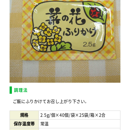
調理法
ご飯にふりかけてお召し上がり下さい。
規格
2.5g/個×40個/袋×25袋/箱×2合
保存温度帯
常温