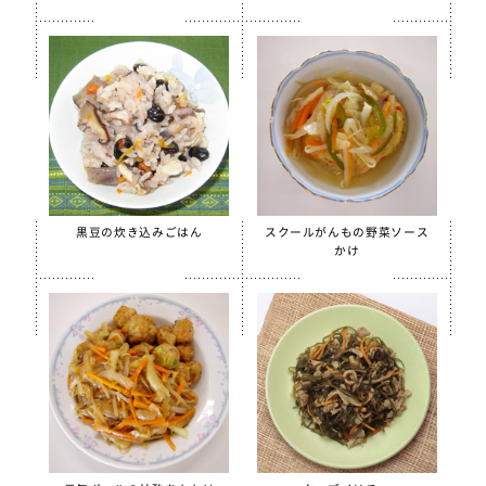
【只今休売中】菜の花ふりかけ
沖縄パインゼリー
すだちゼリー
ブルーベリーゼリーCFE
北海道シュレッドチーズ
給食用 毎日骨太 MBP® ベビーチーズ
クラスメイト
黒豆の炊き込みごはん
スクールがんもの野菜ソース
かけ
うの花コロッケ（ひじき入り）
スクールチーズフォンデュサンドコロッケ
白花豆コロッケ
全学栄 かぼちゃチーズフライ
【只今休売中】全学栄 黒豆さつま
ソフトササミフレーク