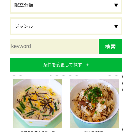
検索
条件を変更して探す
食材
栄養素
カルシウム
鉄分
食物繊維