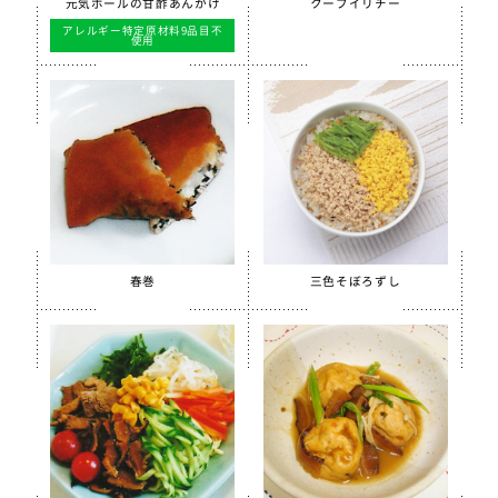
ほぐしささみ（水煮）
元気ボールの甘酢あんかけ
クーブイリチー
アレルギー特定原材料9品目不
美ら海育ちもずく
使用
【只今休売中】青大豆ペースト
白花豆&白いんげん豆ペースト
スクールがんもどき（Ca・Fe）
スクール糸かまぼこ
スクールちくわ
【只今休売中】スクールかにボール
春巻
三色そぼろずし
全学栄 枝豆とじゃこの元気ボール
全学栄 野菜ミックスボール
全学栄 ニューミートップ
検索