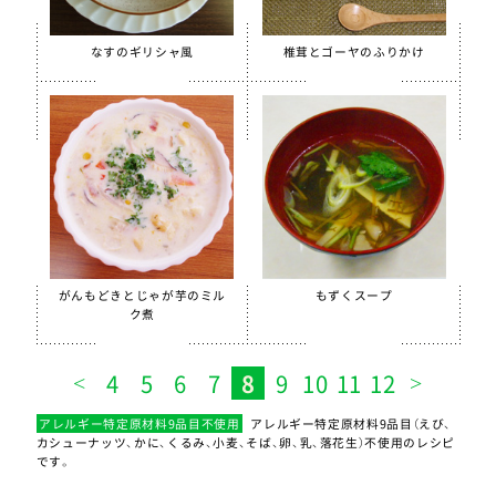
なすのギリシャ風
椎茸とゴーヤのふりかけ
がんもどきとじゃが芋のミル
もずくスープ
ク煮
4
5
6
7
8
9
10
11
12
アレルギー特定原材料9品目不使用
アレルギー特定原材料9品目（えび、
カシューナッツ、かに、くるみ、小麦、そば、卵、乳、落花生）不使用のレシピ
です。