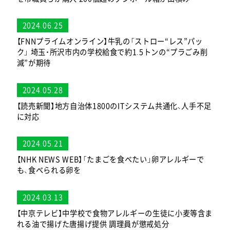
2024.06.25
【FNNプライムオンライン】牛乳の「ストロー“レス”パッ
ク」 埼玉・所沢市内の学校給食で約1.5トンの“プラごみ削
減”が期待
2024.05.28
【読売新聞】地方自治体1800のITシステム共通化、人手不足
に対応
2024.05.21
【NHK NEWS WEB】「たまごを食べたい」卵アレルギーで
も、食べられる卵を
2024.03.13
【中京テレビ】中学校で食物アレルギーの生徒に小麦等含ま
れる油で揚げた唐揚げ提供 調理員が懲戒処分