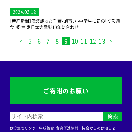
2024.03.12
【産経新聞】津波襲った千葉・旭市、小中学生に初の「防災給
食」提供 東日本大震災13年に合わせ
5
6
7
8
9
10
11
12
13
ご寄附のお願い
検索
お役立ちリンク
学校給食・食育関連情報
協会からのお知らせ