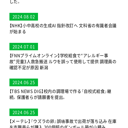
した。
2024.08.02
【NHK】小中高校の生成AI 指針改訂へ 文科省の有識者会議
が始まる
2024.07.01
【FNNプライムオンライン】学校給食で“アレルギー事
故”児童3人救急搬送 ルウを誤って使用して提供 調理員の
確認不足が原因 新潟
2024.06.25
【TBS NEWS DIG】校内の調理場で作る「自校式給食」継
続。保護者らが請願書を提出。
2024.06.25
【メーテレ】『ウズラの卵』誤嚥事故で出荷が落ち込み 在庫
を市職員らが購入 200個超のダンボール箱が山積み