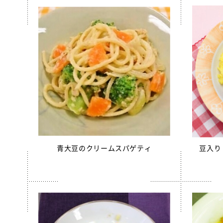
ソフトサ
ほぐしさ
美ら海育
【只今休
白花豆&
スクールが
スクール
スクール
【只今休
青大豆のクリームスパゲティ
豆入り
全学栄 
全学栄 
全学栄 