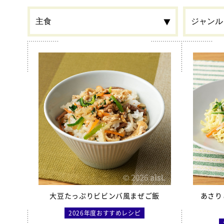
食材
カルシウ
栄養素
春
季節・行事食
郷土料理
全学栄 
全学栄製品
全学栄すいせん製品
蒸し挽き
大豆たっぷりビビンバ風まぜご飯
あさり
学校給食
2026年度おすすめレシピ