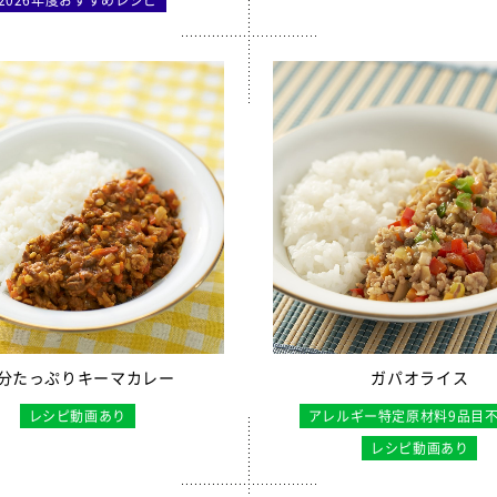
りかけ
売中】菜の花ふりかけ
ンゼリー
リー
リーゼリーCFE
ュレッドチーズ
毎日骨太 MBP® ベビーチーズ
イト
ロッケ（ひじき入り）
チーズフォンデュサンドコロッケ
分たっぷりキーマカレー
ガパオライス
ロッケ
レシピ動画あり
アレルギー特定原材料9品目
かぼちゃチーズフライ
レシピ動画あり
売中】全学栄 黒豆さつま