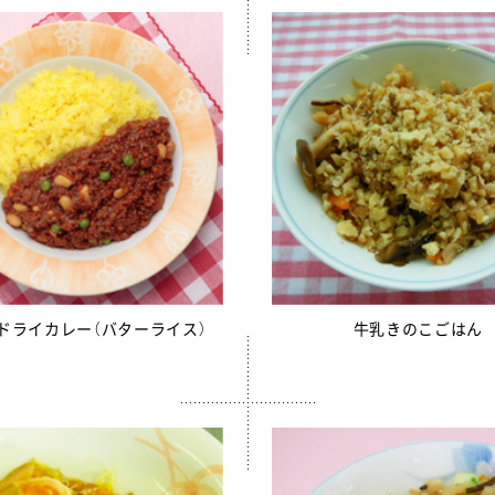
サミフレーク
さみ（水煮）
ちもずく
売中】青大豆ペースト
白いんげん豆ペースト
んもどき（Ca・Fe）
糸かまぼこ
ちくわ
売中】スクールかにボール
ドライカレー（バターライス）
牛乳きのこごはん
枝豆とじゃこの元気ボール
野菜ミックスボール
ニューミートップ