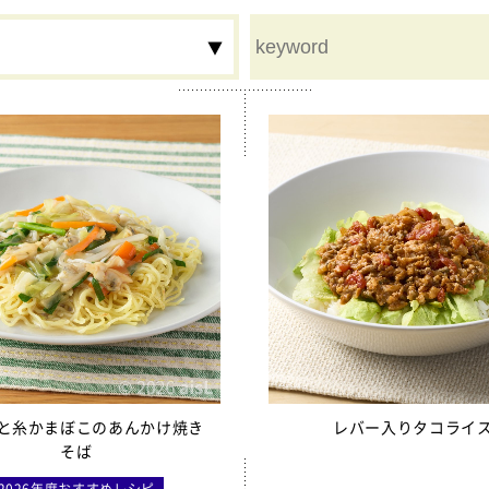
ム
鉄分
食物繊維
夏
秋
冬
行事食
豚レバーチップ
割り大豆
と糸かまぼこのあんかけ焼き
レバー入りタコライ
そば
用カルシウム米
2026年度おすすめレシピ