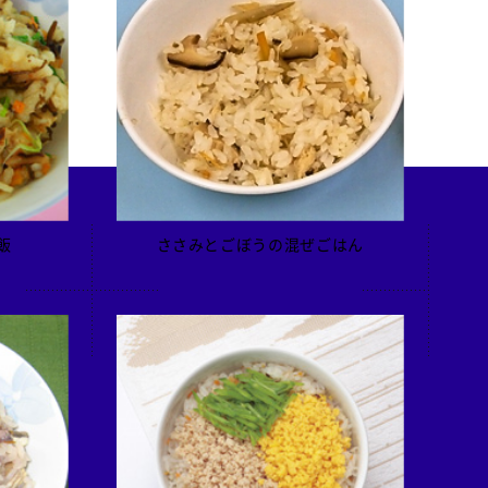
飯
ささみとごぼうの混ぜごはん