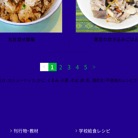
五目混ぜ御飯
黒豆の炊き込みごは
1
2
3
4
5
び、カシューナッツ、かに、くるみ、小麦、そば、卵、乳、落花生）不使用のレシピで
刊行物・教材
学校給食レシピ