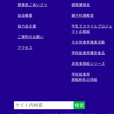
理事長ごあいさつ
調理講習会
協会概要
親子料理教室
協力会企業
牛乳でスマイルプロジェ
クトの取組
ご寄附のお願い
その他食育推進活動
アクセス
学校給食用優良食品
非常食救給シリーズ
学校給食用
脱脂粉乳の供給
検索