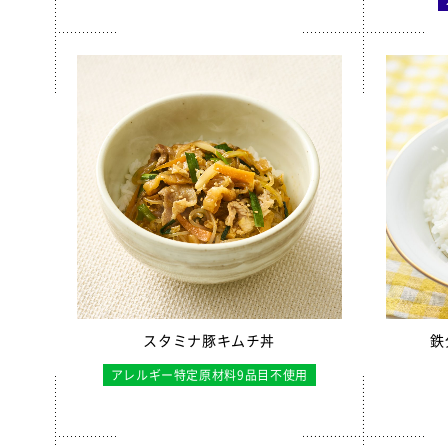
えごまふ
【只今休
沖縄パイ
すだちゼ
ブルーベ
北海道シ
給食用 
クラスメ
うの花コ
スクール
スタミナ豚キムチ丼
鉄
白花豆コ
アレルギー特定原材料9品目不使用
全学栄 
【只今休